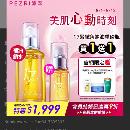
Filterkriterien.
Bitte geben Sie den Filter erneut ein
產品系列
居家院線級保養-PDRN系列
居家院線級保養-外泌體抗皺系列
17胜肽PRO+系列
雪絨花亮采保濕系列
RADIQUEEN準女王 系列
17胜肽緊緻系列
21胜肽系列
B5修護系列
4D玻尿酸系列
365+舒顏柔護系列
煥顏淨透調理系列
控油淨脂平衡系列
活酵面膜系列
防曬系列
聯絡資訊
Kundenservice-Hotline:04-7692330
Kundenservice-Fax:04-7695303