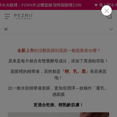
節水光獻禮｜PDRN外泌體面膜 限時甜甜價$299
💗 情人節水光
全新上市
的活酵面膜到底跟一般面膜差在哪？
原來是每片都含有雙重酵母成分，添加了黑酒粕萃取！
面膜裡的精華液，居然都是
「輕、乳、霜」
美容液質
地！
比一般水狀精華液面膜，更加倍潤澤～故稱作「重乳」
感面膜
更適合乾燥、輕熟齡肌膚！