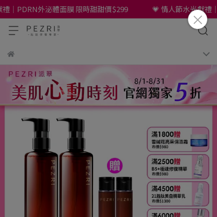
｜PDRN外泌體面膜 限時甜甜價$299
💗 情人節水光獻禮｜PD