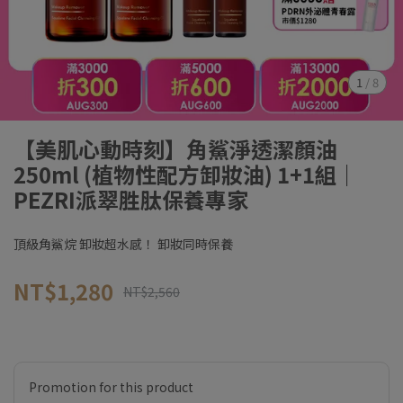
1
/
8
【美肌心動時刻】角鯊淨透潔顏油
250ml (植物性配方卸妝油) 1+1組｜
PEZRI派翠胜肽保養專家
頂級角鯊烷 卸妝超水感！ 卸妝同時保養
NT$1,280
NT$2,560
Promotion for this product