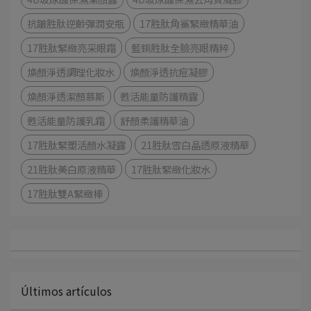
抗皺胜肽逆齡彈潤安瓶
17胜肽角鯊緊緻精華油
17胜肽緊緻亮采眼霜
藍銅胜肽全臉亮眼精粹
煥顏淨透調理化妝水
煥顏淨透抗痘凝膠
煥顏淨透潔顏慕斯
甦活能量防護精露
甦活能量防護乳霜
舒顏柔護精華油
17胜肽緊塑活顏水凝露
21胜肽雪白晶透原液精華
21胜肽美白原液精華
17胜肽緊緻化妝水
17胜肽雙A緊緻棒
Últimos artículos