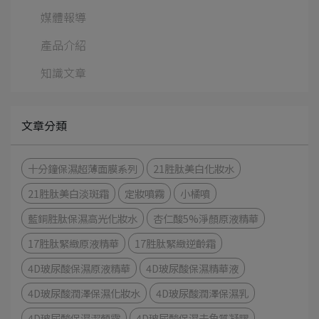
媒體報導
產品介紹
知識文章
文章分類
十分鐘保濕超薄面膜系列
21胜肽美白化妝水
21胜肽美白淡斑霜
定妝噴霧
小橘噴
藍銅胜肽保濕高光化妝水
杏仁酸5%淨顏原液精華
17胜肽緊緻原液精華
17胜肽緊緻逆齡霜
4D玻尿酸保濕原液精華
4D玻尿酸保濕精華液
4D玻尿酸潤澤保濕化妝水
4D玻尿酸潤澤保濕乳
4D玻尿酸保濕潔顏露
4D玻尿酸保濕去角質凝膠