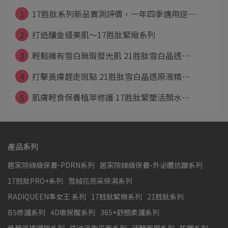
1
17胜肽系列新品實測評價，一年四季適用逆⋯
2
打造釀金級美肌～17胜肽緊緻系列
3
輕鬆擁有雪白無瑕發光肌 21胜肽雪白晶透⋯
4
打擊黃膚趕走斑點 21胜肽雪白晶透原液精⋯
5
肌膚輕食保養植萃修護 17胜肽緊塑活顏水⋯
產品系列
居家院線級保養-PDRN系列
居家院線級保養-外泌體抗皺系列
17胜肽PRO+系列
雪絨花亮采保濕系列
RADIQUEEN準女王 系列
17胜肽緊緻系列
21胜肽系列
B5修護系列
4D玻尿酸系列
365+舒顏柔護系列