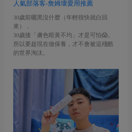
人氣部落客-詹姆壞愛用推薦
30歲前曬黑沒什麼（年輕很快就白回
來），
30歲後「膚色暗黃不均」才是可怕😱。
所以要趁現在做保養，才不會被這殘酷
的世界淘汰。