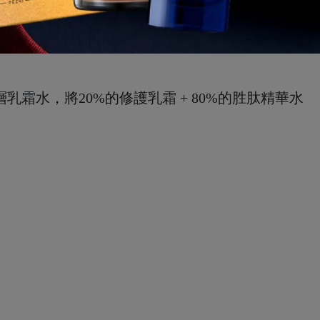
層乳霜水，將20%的修護乳霜 + 80%的胜肽精華水