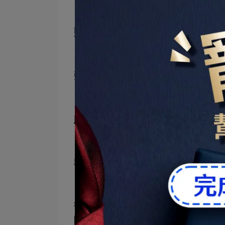
藍銅胜肽是什麼呢？
藍銅胜肽對肌膚具有強大的修護力
能改善乾燥,粗糙,鬆弛
是現代保養
5大多重微脂囊神經醯胺
微脂囊是一種包覆成分的技術,能
障