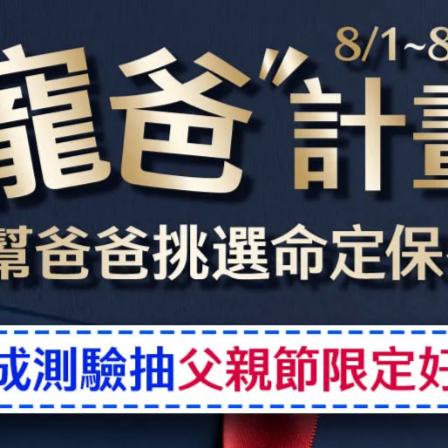
及潤澤力
品中逆齡、緊緻的重要成分，被喻為胜肽界的藍寶石!
有效的包覆神經醯胺,潤澤肌底、鎖水、並鞏固肌膚