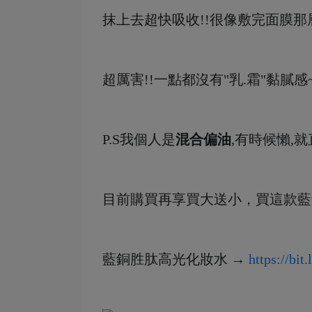
抹上去超快吸收!!很像敷完面膜
超厲害!!一點都沒有"乳.霜"黏膩感
P.S我個人是
混合偏油
,有時候懶,
目前購買再享買大送小，買這款藍
藍銅胜肽高光化妝水 →
https://bi