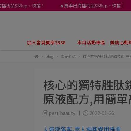
品$88up，快搶！
🔥夏季出清福利品$88up，快搶！
加入會員獨享$888
本月活動專區｜美肌心動
blog
產品介紹
核心的獨特胜肽鏈結技術 主
核心的獨特胜肽鏈
原液配方,用簡
pezribeauty
2022-01-26
人氣部落客-雪人媽咪愛用推薦