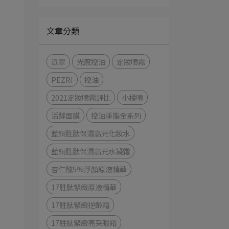
文章分類
派翠
光感控油
定妝噴霧
PEZRI
控油
2021定妝噴霧評比
小橘噴
活酵面膜
控油淨脂全系列
藍銅胜肽保濕高光化妝水
藍銅胜肽保濕高光水凝霜
杏仁酸5%淨顏原液精華
17胜肽緊緻原液精華
17胜肽緊緻逆齡霜
17胜肽緊緻亮采眼霜