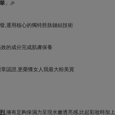
派翠
」🎉
發,運用核心的獨特胜肽鏈結技術
高效的成分完成肌膚保養
標章認證,更榮獲女人我最大粉美賞
列
,擁有足夠保濕力呈現水嫩透亮感,比起彩妝時加