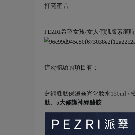
打亮產品
PEZRI希望女孩/女人們肌膚素顏
這次體驗的項目有：
藍銅胜肽保濕高光化妝水150ml 
肽、5大修護神經醯胺
全系列皆添加
藍銅胜肽、5大修護