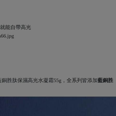
時就能自帶高光
/ 藍銅胜肽保濕高光水凝霜55g，全系列皆添加
藍銅胜
神經醯胺