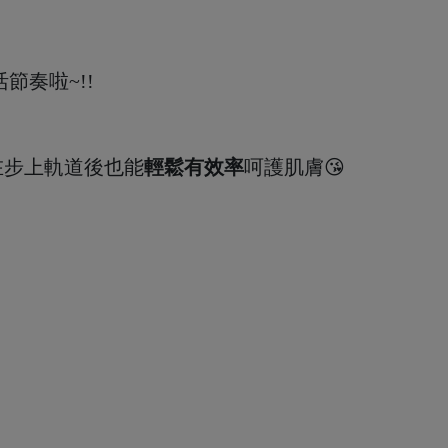
節奏啦~!!
在步上軌道後也能
輕鬆有效率
呵護肌膚😘