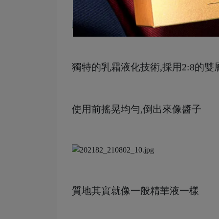
獨特的乳霜液化技術,採用2:8的雙
使用前搖晃均勻,倒出來像醬子
質地其實就像一般精華液一樣