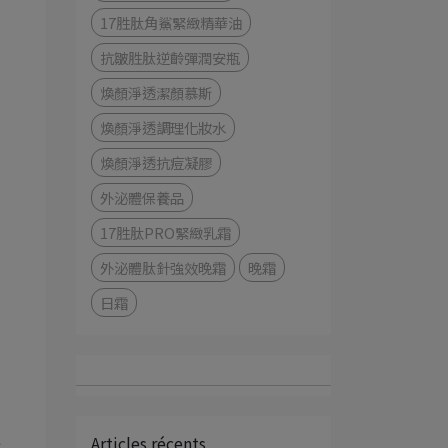
17胜肽角鯊緊緻精華油
抗皺胜肽逆齡彈潤安瓶
煥顏淨透潔顏慕斯
煥顏淨透調理化妝水
煥顏淨透抗痘凝膠
外泌體保養品
17胜肽PRO緊緻乳霜
外泌體肽針強效晚霜
晚霜
日霜
上
Articles récents