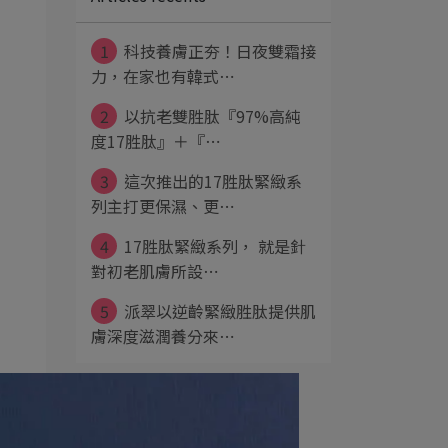
1
科技養膚正夯！日夜雙霜接
力，在家也有韓式⋯
2
以抗老雙胜肽『97%高純
度17胜肽』＋『⋯
3
這次推出的17胜肽緊緻系
列主打更保濕、更⋯
4
17胜肽緊緻系列， 就是針
對初老肌膚所設⋯
5
派翠以逆齡緊緻胜肽提供肌
膚深度滋潤養分來⋯