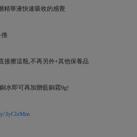
那層精華液快速吸收的感覺
~推
就直接擦這瓶,不再另外+其他保養品
銅水即可再加贈藍銅霜9g!
t.ly/3yClzMm