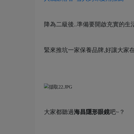
降為二級後..準備要開啟充實的生活
緊來推坑一家保養品牌,好讓大家
大家都聽過
海昌隱形眼鏡
吧~？