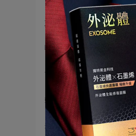
可以讓肌膚水嫩有彈性!!
首先登場
藍銅胜肽保濕高光化妝水150ml
最推這瓶了!!