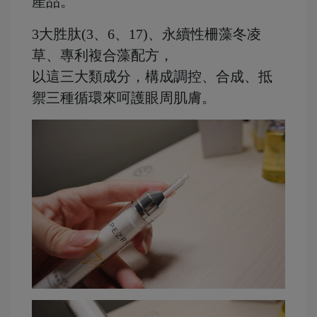
產品。
3大胜肽(3、6、17)、永續性柵藻冬凌
草、專利複合藻配方，
以這三大類成分，構成調控、合成、抵
禦三種循環來呵護眼周肌膚。