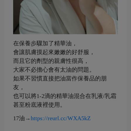
在保養步驟加了精華油，
會讓肌膚摸起來嫩嫩的好舒服，
而且它的劑型的親膚性很高，
大家不必擔心會有太油的問題。
如果不習慣直接把油當作保養品的朋
友，
也可以將1-2滴的精華油混合在乳液/乳霜
甚至粉底液裡使用。
17油→
https://reurl.cc/WXA5kZ