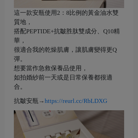
這一款安瓶使用2：8比例的黃金油水雙
質地，
搭配PEPTIDE+抗皺胜肽雙成分、Q10精
華，
很適合我的乾燥肌膚，讓肌膚變得更Q
彈。
想要當作急救保養品使用，
如拍婚紗前一天或是日常保養都很適
合。
抗皺安瓶→
https://reurl.cc/RbLDXG