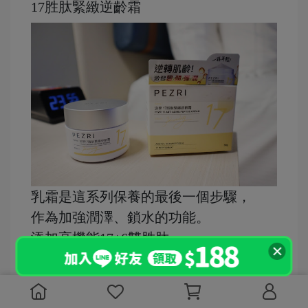
17胜肽緊緻逆齡霜
乳霜是這系列保養的最後一個步驟，
作為加強潤澤、鎖水的功能。
添加高機能17+6雙胜肽、
Argania樹葉多酚及三重緊膚抗皺因子，
很適合熬夜憔悴肌膚使用。