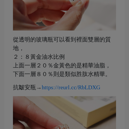
從透明的玻璃瓶可以看到裡面雙層的質
地，
２：８黃金油水比例
上面一層２０％金黃色的是精華油脂，
下面一層８０％則是類似胜肽水精華。
抗皺安瓶→
https://reurl.cc/RbLDXG