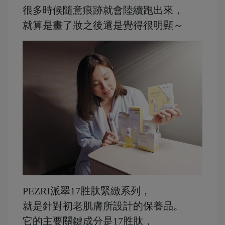
很多時候隨意痕跡就會陸續跑出來，
就算是畫了妝之後還是覺得很明顯～
PEZRI派翠17胜肽緊緻系列，
就是針對初老肌膚所設計的保養品。
它的主要關鍵成分是17胜肽，