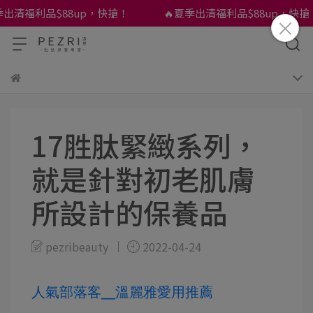
利品$88up，快搶！
🔥夏季出清福利品$88up，快搶！
17胜肽緊緻系列，
就是針對初老肌膚
所設計的保養品
pezribeauty
2022-04-24
人氣部落客╴溫麗雅愛用推薦