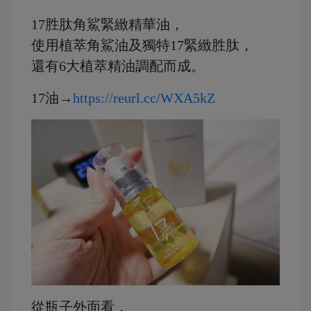
17胜肽角鯊緊緻精華油，
使用植萃角鯊油及獨特17緊緻胜肽，
還有6大植萃精油調配而成。
17油→
https://reurl.cc/WXA5kZ
從瓶子外面看，