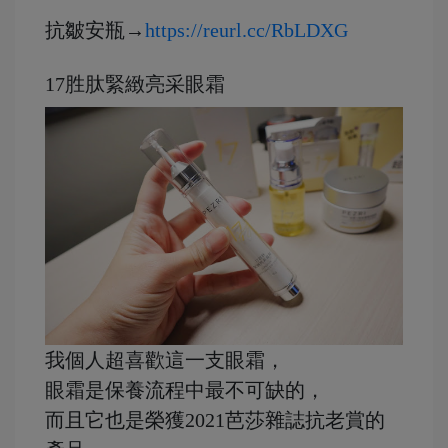
抗皺安瓶→
https://reurl.cc/RbLDXG
17胜肽緊緻亮采眼霜
我個人超喜歡這一支眼霜，
眼霜是保養流程中最不可缺的，
而且它也是榮獲2021芭莎雜誌抗老賞的