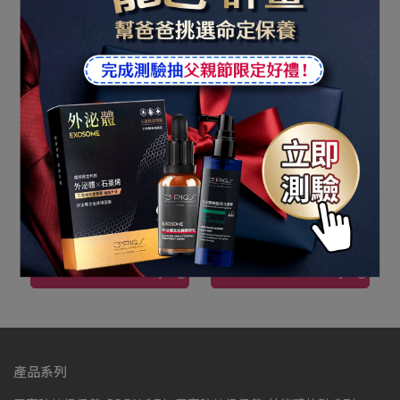
56折
71折
年輕感UP! 肌膚呈現飽滿彈
EXOSOME超能外泌體 7
潤
DAYS活膚集中精華 SOS肌
【美肌心動時刻】17胜肽
【美肌心動時刻】外泌體
PRO+緊緻乳霜50g (高濃
全修復安瓶 10mlx2pcs/盒
膚急救保養！密集修復滋
度普拉斯鏈) 1+1組｜
(高機能保養)｜PEZRI派翠
NT$1.890
NT$3.360
NT$1.690
NT$2.380
養、柔滑保濕，快速潤活肌
PEZRI派翠胜肽保養專家
胜肽保養專家
tambahkan ke keranjang
tambahkan ke keranjang
膚
產品系列