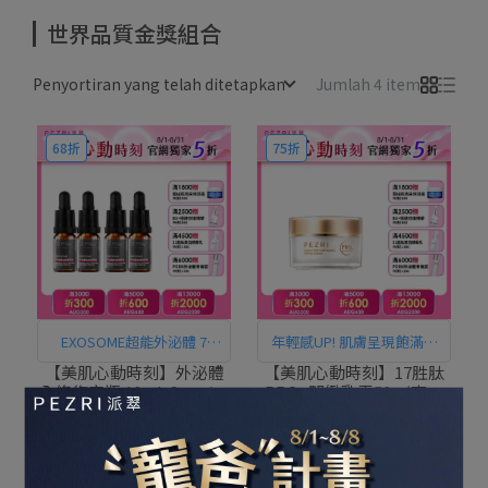
世界品質金獎組合
Penyortiran yang telah ditetapkan
Jumlah 4 item
68折
75折
EXOSOME超能外泌體 7
年輕感UP! 肌膚呈現飽滿彈
DAYS活膚集中精華 SOS肌
潤
【美肌心動時刻】外泌體
【美肌心動時刻】17胜肽
全修復安瓶 10mlx2pcs/盒
PRO+緊緻乳霜50g (高濃
膚急救保養！密集修復滋
(高機能保養) 1+1組｜
度普拉斯鏈)｜PEZRI派翠
NT$3.250
NT$4.760
NT$1.260
NT$1.680
養、柔滑保濕，快速潤活肌
PEZRI派翠胜肽保養專家
胜肽保養專家
tambahkan ke keranjang
tambahkan ke keranjang
膚