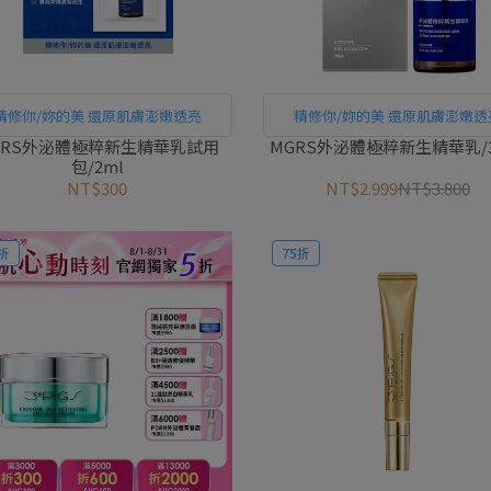
精修你/妳的美 還原肌膚澎嫩透亮
精修你/妳的美 還原肌膚澎嫩透
GRS外泌體極粹新生精華乳試用
MGRS外泌體極粹新生精華乳/3
包/2ml
NT$300
NT$2.999
NT$3.800
折
75折