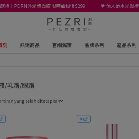
PDRN外泌體面膜 限時甜甜價$299
💗 情人節水光獻禮｜PD
時刻
熱銷商品
官網獨家
品牌系列
產品系列
液/乳霜/眼霜
rtiran yang telah ditetapkan
折
43折