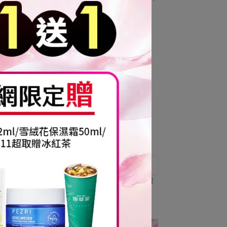
養專家
節目推薦、2%乙基維他命C) ｜
PEZRI派翠胜肽保養專家
NT$677
NT$1.380
57折
擊退乾燥敏弱粗糙 快速回穩健康肌
舒顏柔護修復乳霜50g (修護型滋養
I派翠
霜)｜PEZRI派翠胜肽保養專家
NT$399
NT$699