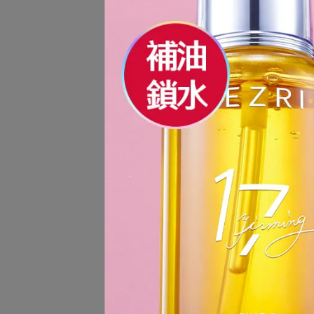
節
74
21
目推