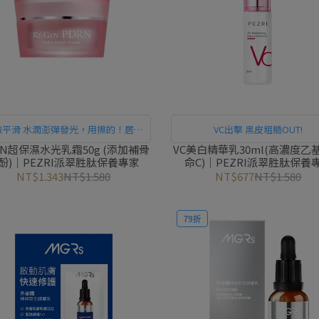
嫩平滑 水潤澎彈發光，用擦的！居家
VC出擊 黑皮粗糙OUT!
水光護理
RN超保濕水光乳霜50g (添加補骨
VC美白精華乳30ml(高濃度乙
酚)｜PEZRI派翠胜肽保養專家
命C)｜PEZRI派翠胜肽保養
NT$1.343
NT$1.580
NT$677
NT$1.580
79折