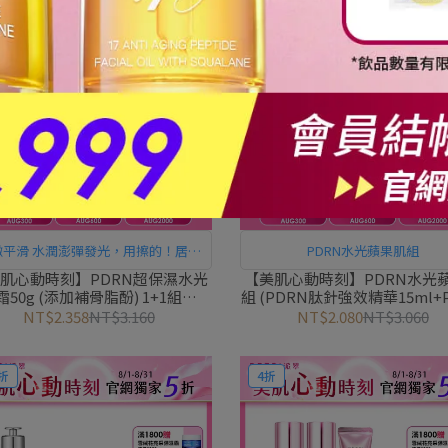
折
68折
嫩平滑 水潤澎彈發光，用擦的！居家
PDRN水光蘋果肌組
水光護理
肌心動時刻】PDRN超保濕水光
【美肌心動時刻】PDRN水光
霜50g (添加補骨脂酚) 1+1組｜
組 (PDRN肽針強效精華15ml+
PEZRI派翠胜肽保養專家
超保濕水光乳霜50g)｜PEZRI
NT$2.358
NT$3.160
NT$2.080
NT$3.060
肽保養專家
折
4折