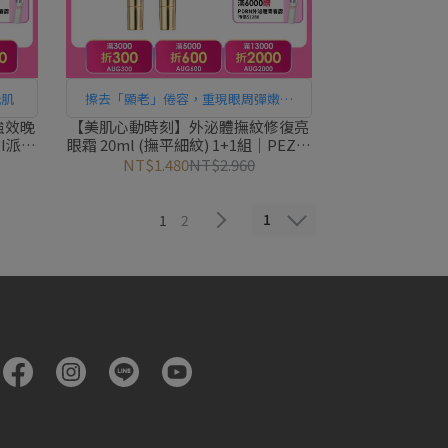
光肌
擦去「顯老」倦容，重現眼周彈嫩透
亮！
強效晚
【美肌心動時刻】外泌體撫紋修復亮
RI派翠
眼霜 20ml (撫平細紋) 1+1組｜PEZRI
派翠胜肽保養專家
NT$1.480
NT$2.960
1
1
2