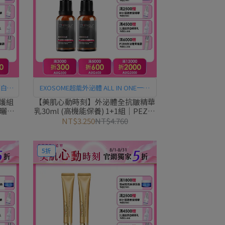
亮白、
EXOSOME超能外泌體 ALL IN ONE一瓶
多效！ 平滑細紋、彈嫩肌膚，改善肌膚
護組
【美肌心動時刻】外泌體全抗皺精華
防曬乳
乳30ml (高機能保養) 1+1組｜PEZRI
暗沉粗糙
RI派翠
派翠胜肽保養專家
NT$3.250
NT$4.760
5折