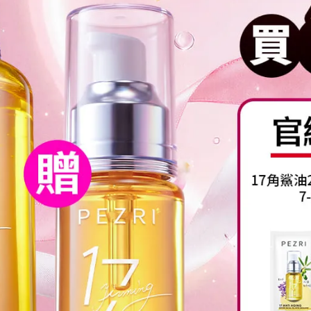
目推薦、高濃度5%維他命B5)｜
拉斯鏈)｜PEZRI派翠胜肽保
PEZRI派翠胜肽保養專家
NT$677
NT$1.080
NT$990
NT$1.680
折
65折
層層把關 突破美白臨界點
全方位眼周逆齡神器
胜肽美白淡斑霜22g (小姐不熙娣節
17胜肽緊緻亮采眼霜 15g (女人我最
薦、3%傳明酸)｜PEZRI派翠胜
大節目推薦、淡化細紋)｜PEZR
肽保養專家
胜肽保養專家
NT$799
NT$1.080
NT$699
NT$1.080