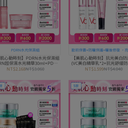
PDRN水光保濕組
妝前保養+防曬保護+曬後修復 ，
防曬一次滿足！
肌心動時刻】PDRN水光保濕組
【美肌心動時刻】抗光美白防
DRN超保濕水光精華30ml+PDRN
(VC美白精華乳*2+抗光舒緩
濕水光乳霜50g)｜PEZRI派翠胜
SPF50+★★★35ml*1 )｜PEZ
NT$2.168
NT$3.060
NT$1.599
NT$4.040
肽保養專家
胜肽保養專家
折
5折