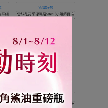
嫩透
保濕雲朵霜
撫平細
雪絨花亮采保濕霜50ml(小姐節目推
專家
薦、雪壩級保濕)｜PEZRI派翠胜肽保
養專家
NT$499
NT$980
49折
質地輕盈水潤，快速滲透不泛油光，四
季保養皆可使用
高濃度普
21胜肽美白精華乳50ml (女人我最大