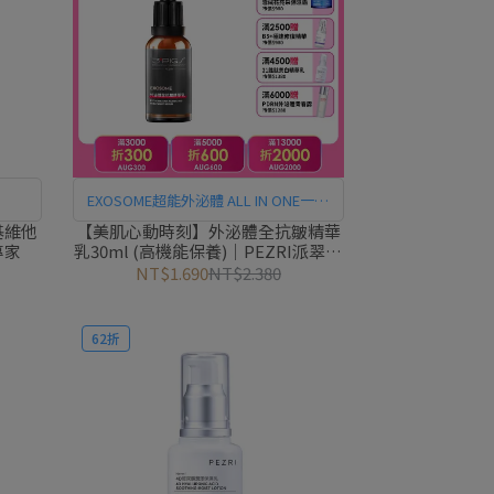
EXOSOME超能外泌體 ALL IN ONE一瓶
多效！ 平滑細紋、彈嫩肌膚，改善肌膚
基維他
【美肌心動時刻】外泌體全抗皺精華
專家
乳30ml (高機能保養)｜PEZRI派翠胜
暗沉粗糙
肽保養專家
NT$1.690
NT$2.380
62折