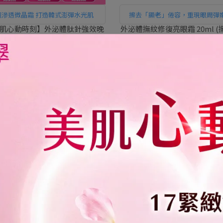
超滲透微晶霜 打造韓式澎彈水光肌
擦去「顯老」倦容，重現眼周彈
亮！
肌心動時刻】外泌體肽針強效晚
外泌體撫紋修復亮眼霜 20ml (
0g (煥膚修復)｜PEZRI派翠胜肽
紋)｜PEZRI派翠胜肽保養
保養專家
NT$990
NT$1.680
NT$1.110
NT$1.480
折
59折
層修護補水，穩定膚況，舒緩不適
年輕感UP! 肌膚呈現飽滿彈潤
效舒緩修護霜50g (女人我最大
17胜肽PRO+緊緻乳霜50g (