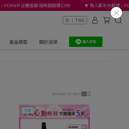
RN外泌體面膜 限時甜甜價$299
💗 情人節水光獻禮｜PDRN外
ID ｜ TWD
產品類型
關於派翠
Jumlah 32 item
71折