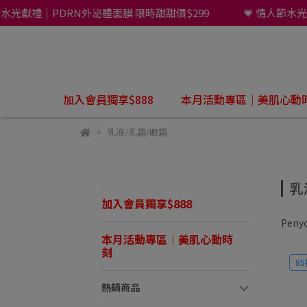
獻禮｜PDRN外泌體面膜 限時甜甜價$299
💗 情人節水光獻禮｜
加入會員獨享$888
本月活動專區｜美肌心動
乳液/乳霜/眼霜
乳
加入會員獨享$888
Penyo
本月活動專區｜美肌心動時
刻
85
熱銷商品