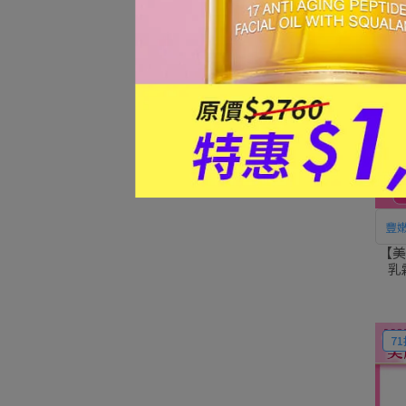
75
豐
【美
乳
71