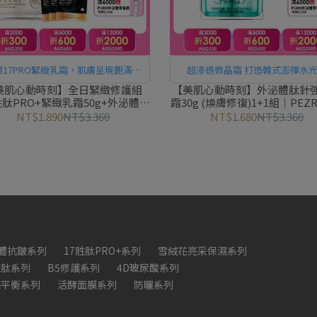
用17PRO緊緻乳霜，肌膚呈現飽滿彈
超滲透微晶霜 打造韓式澎彈水
/夜用外泌體肽針晚霜，超滲透微晶
美肌心動時刻】全日緊緻修護組
【美肌心動時刻】外泌體肽針
7胜肽PRO+緊緻乳霜50g+外泌體肽
霜30g (煥膚修復)1+1組｜PEZ
霜，打造韓式澎彈水光肌
效晚霜30g) ｜PEZRI派翠胜肽保
胜肽保養專家
NT$1.890
NT$3.360
NT$1.680
NT$3.360
養專家
體抗皺系列
17胜肽PRO+系列
雪絨花亮采保濕系列
胜肽系列
B5修護系列
4D玻尿酸系列
脂平衡系列
活酵面膜系列
防曬系列