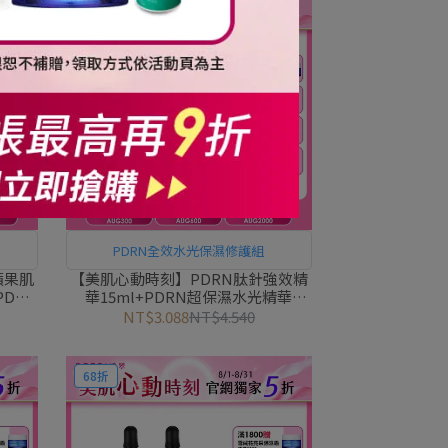
68折
PDRN全效水光保濕修護組
蘋果肌
【美肌心動時刻】PDRN肽針強效精
PDRN
華15ml+PDRN超保濕水光精華
派翠胜
30ml+PDRN超保濕水光乳霜50g｜
NT$3.088
NT$4.540
PEZRI派翠胜肽保養專家
68折