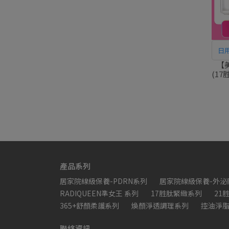
日
潤
【
(1
針強
產品系列
居家院線級保養-PDRN系列
居家院線級保養-外泌
RADIQUEEN準女王 系列
17胜肽緊緻系列
21
365+舒顏柔護系列
煥顏淨透調理系列
控油淨
聯絡資訊