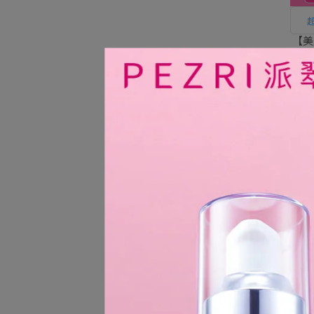
【美
霜3
63
深
B5全