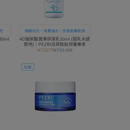
亮
細緻毛孔，滋養儲水，改善肌膚乾燥
0ml
4D玻尿酸潤澤保濕乳50ml (微乳水感
質地)｜PEZRI派翠胜肽保養專家
NT$677
NT$1.100
51折