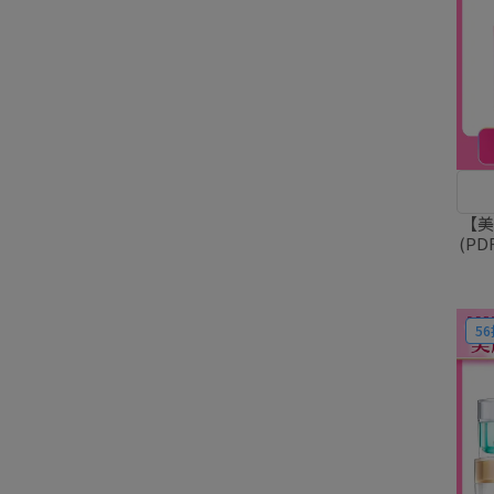
【美
(P
超保
56