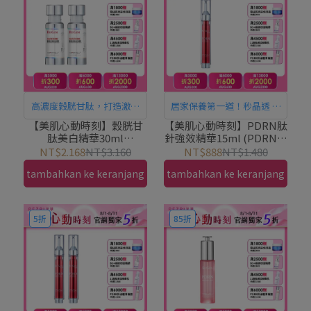
高濃度穀胱甘肽，打造激淨
居家保養第一道！秒晶透 嫩
白循環，用擦的！居家水光
膚細緻，用擦的！居家水光
【美肌心動時刻】穀胱甘
【美肌心動時刻】PDRN肽
肽美白精華30ml
針強效精華15ml (PDRN╳
護理
護理
(PDRN+穀胱甘肽) 1+1組
微晶)｜PEZRI派翠胜肽保
NT$2.168
NT$3.160
NT$888
NT$1.480
｜PEZRI派翠胜肽保養專
養專家
tambahkan ke keranjang
tambahkan ke keranjang
家
5折
85折