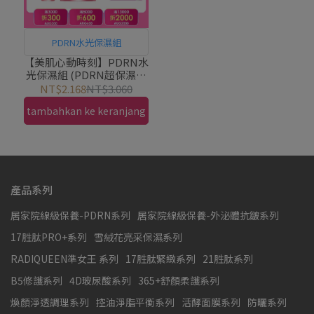
PDRN水光保濕組
【美肌心動時刻】PDRN水
光保濕組 (PDRN超保濕水
光精華30ml+PDRN超保濕
NT$2.168
NT$3.060
水光乳霜50g)｜PEZRI派
tambahkan ke keranjang
翠胜肽保養專家
產品系列
居家院線級保養-PDRN系列
居家院線級保養-外泌體抗皺系列
17胜肽PRO+系列
雪絨花亮采保濕系列
RADIQUEEN準女王 系列
17胜肽緊緻系列
21胜肽系列
B5修護系列
4D玻尿酸系列
365+舒顏柔護系列
煥顏淨透調理系列
控油淨脂平衡系列
活酵面膜系列
防曬系列