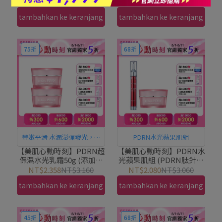
積雪草CICA) 1+1組｜
骨脂酚)｜PEZRI派翠胜肽
NT$2.168
NT$2.960
NT$1.343
NT$1.580
PEZRI派翠胜肽保養專家
保養專家
tambahkan ke keranjang
tambahkan ke keranjang
75折
68折
豐嫩平滑 水潤澎彈發光，用
PDRN水光蘋果肌組
擦的！居家水光護理
【美肌心動時刻】PDRN超
【美肌心動時刻】PDRN水
保濕水光乳霜50g (添加補
光蘋果肌組 (PDRN肽針強
骨脂酚) 1+1組｜PEZRI派
效精華15ml+PDRN超保濕
NT$2.358
NT$3.160
NT$2.080
NT$3.060
翠胜肽保養專家
水光乳霜50g)｜PEZRI派
tambahkan ke keranjang
tambahkan ke keranjang
翠胜肽保養專家
45折
68折