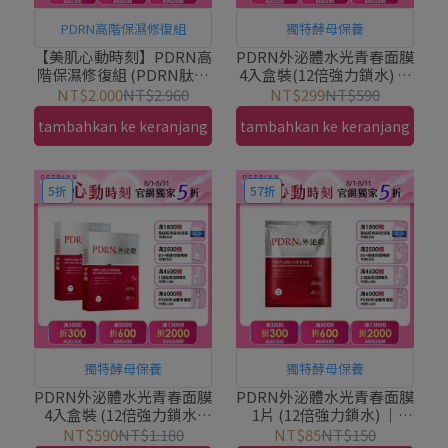
PDRN高階保濕修復組
獨特酵母保養
【美肌心動時刻】PDRN高
PDRN外泌體水光青春面膜
階保濕修復組 (PDRN肽針
4入盒裝(12倍強力鎖水) ｜
強效精華15ml+PDRN超保
PEZRI派翠胜肽保養專家
NT$2.000
NT$2.960
NT$299
NT$590
濕水光精華30ml)｜PEZRI
tambahkan ke keranjang
tambahkan ke keranjang
派翠胜肽保養專家
5折
57折
獨特酵母保養
獨特酵母保養
PDRN外泌體水光青春面膜
PDRN外泌體水光青春面膜
4入盒裝 (12倍強力鎖水)
1片 (12倍強力鎖水) ｜
1+1組｜PEZRI派翠胜肽保
PEZRI派翠胜肽保養專家
NT$590
NT$1.180
NT$85
NT$150