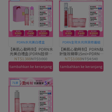
PDRN水光美白禮盒
PDRN全效水光保濕修護組
【美肌心動時刻】PDRN水
【美肌心動時刻】PDRN肽
光美白禮盒(PDRN超保濕
針強效精華15ml+PDRN超
水光精華30ml贈VC美白乳)
保濕水光精華30ml+PDRN
NT$1.388
NT$3.060
NT$3.088
NT$4.540
｜PEZRI派翠胜肽保養專
超保濕水光乳霜50g｜
tambahkan ke keranjang
tambahkan ke keranjang
家
PEZRI派翠胜肽保養專家
71折