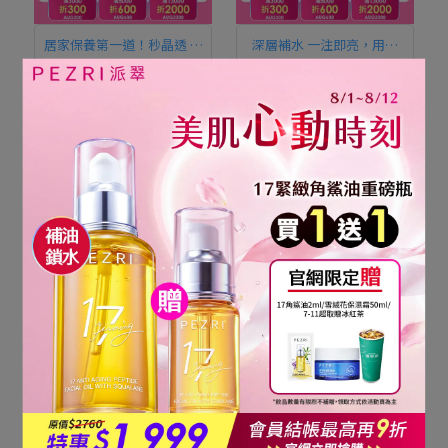
居家保養第一道！秒晶透 嫩
深層補水 一注即亮，用擦
膚細緻，用擦的！居家水光
的！居家水光護理
【美肌心動時刻】PDRN肽
【美肌心動時刻】PDRN超
針強效精華15ml (PDRN╳
保濕水光精華30ml (添加
護理
微晶) 1+1組｜PEZRI派翠
積雪草CICA)｜PEZRI派翠
NT$1.480
NT$2.960
NT$1.258
NT$1.480
胜肽保養專家
胜肽保養專家
tambahkan ke keranjang
tambahkan ke keranjang
73折
85折
深層補水 一注即亮，用擦
豐嫩平滑 水潤澎彈發光，用
的！居家水光護理
擦的！居家水光護理
【美肌心動時刻】PDRN超
【美肌心動時刻】PDRN超
保濕水光精華30ml (添加
保濕水光乳霜50g (添加補