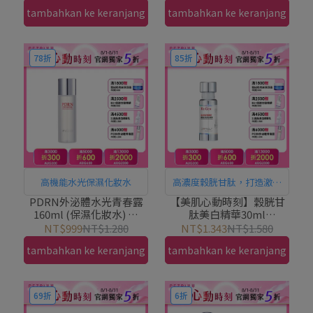
養專家
tambahkan ke keranjang
tambahkan ke keranjang
78折
85折
高機能水光保濕化妝水
高濃度穀胱甘肽，打造激淨
白循環，用擦的！居家水光
PDRN外泌體水光青春露
【美肌心動時刻】穀胱甘
160ml (保濕化妝水) ｜
肽美白精華30ml
護理
PEZRI派翠胜肽保養專家
(PDRN+穀胱甘肽)｜
NT$999
NT$1.280
NT$1.343
NT$1.580
PEZRI派翠胜肽保養專家
tambahkan ke keranjang
tambahkan ke keranjang
69折
6折