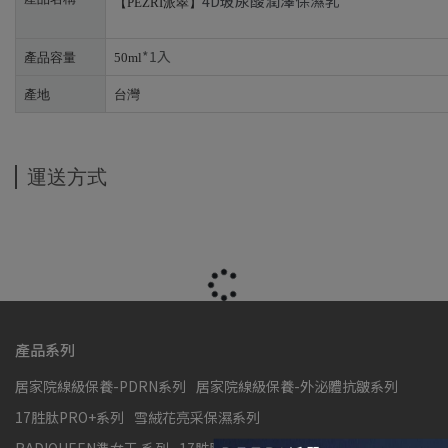
4D玻尿酸潤澤保濕乳
【PEZRI派翠】
*1入
產品容量
50ml
產地
台灣
運送方式
產品系列
居家院線級保養-PDRN系列
居家院線級保養-外泌體抗皺系列
17胜肽PRO+系列
雪絨花亮采保濕系列