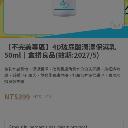
1
/
7
【不完美專區】4D玻尿酸潤澤保濕乳
50ml｜盒損良品(效期:2027/5)
微乳水感質地，保濕潤澤，改善肌膚角質水分流失問題，能細緻輪
廓、減緩毛孔粗大，並強化肌膚屏障，打擊無神疲勞膚況，實現水
嫩澎彈美肌
NT$399
NT$1.100
Produk ini berpartisipasi dalam promosi