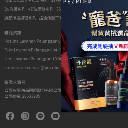
RADIQUEEN準女王 系列
17胜肽緊緻系列
21胜肽系列
B5修護系列
4D玻尿酸系列
365+舒顏柔護系列
煥顏淨透調理系列
控油淨脂平衡系列
活酵面膜系列
防曬系列
聯絡資訊
Hotline Layanan Pelanggan:04-7692330
Faks Layanan Pelanggan:04-7695303
Jam Layanan Pelanggan:10:00-17:00
kotak surat:service@pezribeauty.com
營業人資訊
公司名稱:海昌國際股份有限公司
公司統編: 28533935