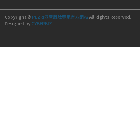
Copyright ©
PEZRI派翠胜肽專家官方網站
All Rights Reserved.
Designed by
CYBERBIZ
.