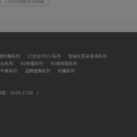
17胜肽緊緻亮采眼霜
體抗皺系列
17胜肽PRO+系列
雪絨花亮采保濕系列
胜肽系列
B5修護系列
4D玻尿酸系列
脂平衡系列
活酵面膜系列
防曬系列
：10:00-17:00