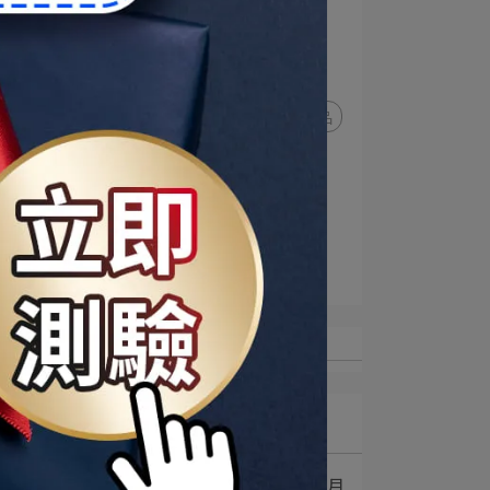
雪絨花亮采保濕霜
外泌體
外泌體抗皺
外泌體修復
外泌體修復效果
外泌體抗皺效果
外泌體保養品
外泌體醫美
安瓶系列
17胜肽
胜肽
17胜肽PRO緊緻乳霜
海昌20週年慶
山
光
最新記事
並
件
1
海昌X派翠 20週年慶，月月
眼霜