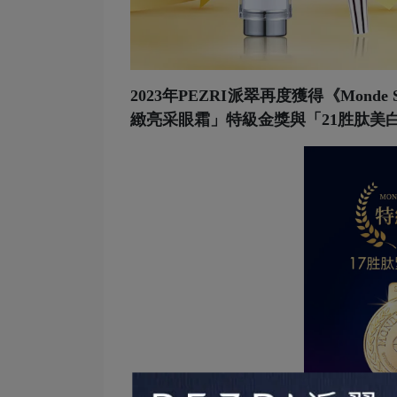
2023年PEZRI派翠再度獲得《Mond
緻亮采眼霜」特級金獎與「21胜肽美