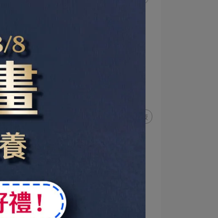
海昌國際
世界品質評鑑大賞
Monde Selection
17胜肽水凝露
甦活能量防護精露
改
甦活能量防護乳霜
準女王
雙
甦活能量去角質凝膠
逆時光精華液
透白光圈精華液
工商時報
LINE TODAY
21胜肽美白淡斑霜
21胜肽雪白晶透原液精華
17胜肽角鯊緊緻精華油
雪絨花亮采保濕精華