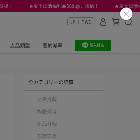
搶！
🔥夏季出清福利品$88up，快搶！
🔥夏季出清福利
JP ｜ TWD
產品類型
關於派翠
全カテゴリーの記事
文章推薦
媒體報導
產品介紹
知識文章