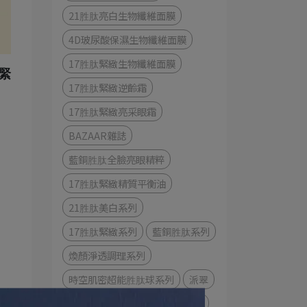
21胜肽亮白生物纖維面膜
4D玻尿酸保濕生物纖維面膜
17胜肽緊緻生物纖維面膜
肽緊
17胜肽緊緻逆齡霜
17胜肽緊緻亮采眼霜
BAZAAR雜誌
藍銅胜肽全臉亮眼精粹
17胜肽緊緻精質平衡油
21胜肽美白系列
17胜肽緊緻系列
藍銅胜肽系列
煥顏淨透調理系列
時空肌密超能胜肽球系列
派翠
PEZRI
17 胜肽緊緻原液精華