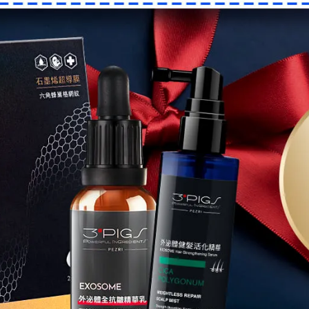
淡斑霜
合了獨特21胜肽、高濃度傳明酸及來自阿爾卑斯山的珍稀
決肌膚瑕疵，還原勻淨膚色並使肌膚明亮剔透，
散發潤白
的滿意度達85%以上*，水嫩度提升更高達98%*!
年豐富評鑑經驗。
世界品質評鑑大賞委任各領域專家評審團
力的評鑑機構之一！2023年評選近90個國家、約3000
is Poot Baudier 表示：「
PEZRI派翠17胜肽緊緻亮采