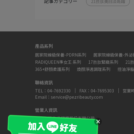
記事カテゴリー
21胜肽美白淡斑霜
產品系列
居家院線級保養-PDRN系列
居家院線級保養-外泌
RADIQUEEN準女王 系列
17胜肽緊緻系列
21
365+舒顏柔護系列
煥顏淨透調理系列
控油淨
聯絡資訊
TEL：04-7692330
FAX：04-7695303
営業時間
Email：service@pezribeauty.com
營業人資訊
公司名稱:海昌國際股份有限公司
公司統編: 28533935