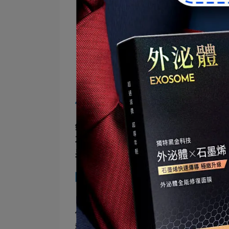
告別斑點 迎接無瑕 │
21胜肽美白
針對肌膚斑點及局部暗沉所設計，結
花精萃取，阻斷暗沉，淡化斑點，解
采，使用14天對於改善肌膚暗沉與乾燥
關於Monde Selection®
自 1961 年於比利時創立，累積62
依循嚴格的評核流程，為世界最具有公信
報名產品，Monde Selection 總裁 Lou