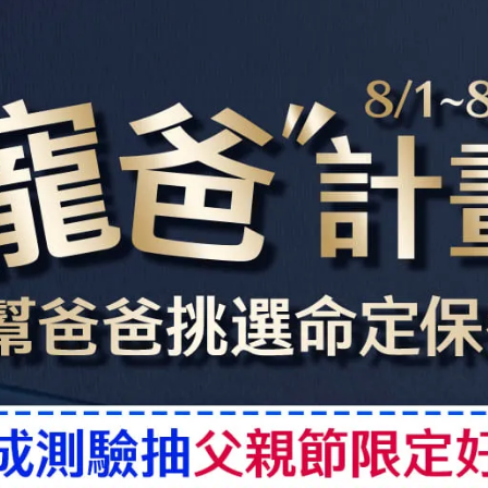
亮采眼霜
3胜肽」「柵藻冬凌草」3大重點成分呵護眼周肌膚，有效
化肌膚防禦力，減少藍光與紫外線損害，一抹回歸亮眼
8天細紋減少50%，保濕度提升184%，功效性卓越！