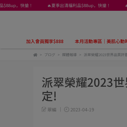
88up，快搶！
🔥夏季出清福利品$88up，快搶！
🔥
加入會員獨享$888
本月活動專區｜美肌心動
ブログ
媒體報導
派翠榮耀2023世界品質評
派翠榮耀2023
定!
翠編
2023-04-19