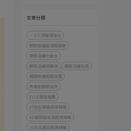
文章分類
─ 5℃深層潔淨水
膠原胺基酸潔顏慕斯
膠原活膚化妝水
膠原活膚精華液
膠原活膚乳液
極潤修護超級安瓶
青春肌膠原系列
ELLE雜誌推薦
17胜肽緊緻原液精華
4D玻尿酸保濕原液精華
21胜肽美白原液精華