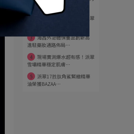
抽隋棠愛用１⋯
2
外泌體安瓶衝上國際！派翠
勇奪2025世界⋯
3
海昌外泌體保養品創新高
進駐藥妝通路佈局⋯
4
現場實測爆水超有感！派翠
雪壩精華穩定肌膚⋯
5
派翠17胜肽角鯊緊緻精華
油榮獲BAZAA⋯