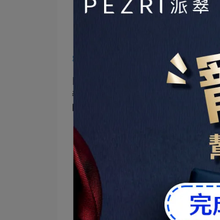
密集煥活 眼見年輕 │
17胜肽緊緻
以「高效複合藻」、「獨特17胜肽、
善暗沉、淡化細紋及舒緩保濕，並強
眸，更通過IRB功效性檢測*，使用2