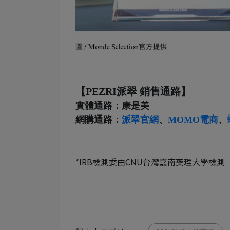
【PEZRI派翠 銷售通路】
實體通路：康是美
網購通路：
派翠官網
、
MOMO電商
、
*IRB檢測委由CNU台灣嘉南藥理大學檢測