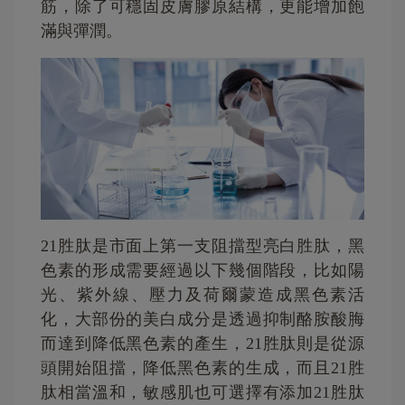
筋，除了可穩固皮膚膠原結構，更能增加飽
滿與彈潤。
21胜肽是市面上第一支阻擋型亮白胜肽，黑
色素的形成需要經過以下幾個階段，比如陽
光、紫外線、壓力及荷爾蒙造成黑色素活
化，大部份的美白成分是透過抑制酪胺酸脢
而達到降低黑色素的產生，21胜肽則是從源
頭開始阻擋，降低黑色素的生成，而且21胜
肽相當溫和，敏感肌也可選擇有添加21胜肽