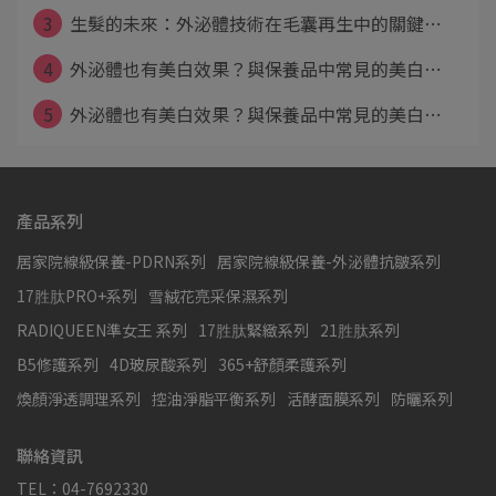
3
生髮的未來：外泌體技術在毛囊再生中的關鍵⋯
4
外泌體也有美白效果？與保養品中常見的美白⋯
5
外泌體也有美白效果？與保養品中常見的美白⋯
產品系列
居家院線級保養-PDRN系列
居家院線級保養-外泌體抗皺系列
17胜肽PRO+系列
雪絨花亮采保濕系列
RADIQUEEN準女王 系列
17胜肽緊緻系列
21胜肽系列
B5修護系列
4D玻尿酸系列
365+舒顏柔護系列
煥顏淨透調理系列
控油淨脂平衡系列
活酵面膜系列
防曬系列
聯絡資訊
TEL：04-7692330