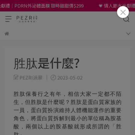
獻禮｜PDRN外泌體面膜 限時甜甜價$299
💗 情人節水光獻禮｜
胜肽是什麼?
PEZRI派翠
2023-05-02
胜肽保養行之有年，相信大家一定都不陌
生，但胜肽是什麼呢？胜肽是蛋白質家族的
一員，蛋白質扮演維持人體機能運作的重要
角色，將蛋白質拆解到最小的單位稱為胺基
酸，兩個以上的胺基酸就形成所謂的「胜
肽」。