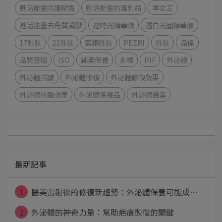
甦活能量防護精露
甦活能量防護乳霜
準女王
甦活能量去角質凝膠
逆時光精華液
透白光圈精華液
17胜肽
21胜肽
藍銅胜肽
PEZRI
胜肽
品保
品質管理
ISO
純素保養
永續
PIF
外泌體
外泌體抗皺
外泌體修復
外泌體修復效果
外泌體抗皺效果
外泌體保養品
外泌體醫美
最新記事
1
醫美雷射後的修復新趨勢：外泌體保養可能成⋯
2
外泌體的神奇力量：幫助疤痕恢復的關鍵