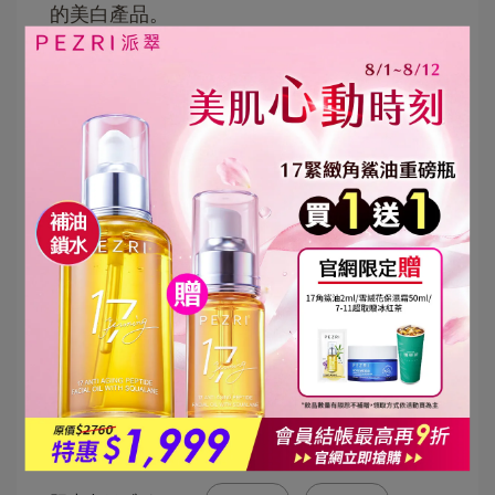
的美白產品。
還有一種特別的胜肽叫做「藍銅胜肽」，
1970年在人體血漿中發現藍銅胜肽成分至今
已超過50年了，其由分子極小、皮膚易吸收
的3胜肽再額外搭載藍色銅離子所組成，證實
有抗氧化、促進膠原蛋白增生以及修復肌膚
的功效，可幫助肌膚達到澎潤保濕的效果。
銅離子本身是藍色，也因此藍銅胜肽保養品
的質地色澤是藍色的，沒有額外添加色素。
讓
胜肽為你的美麗加持，
快來看看PEZRI派翠
的
17
胜肽
、
21胜肽
與
藍銅胜肽
系列產品吧！