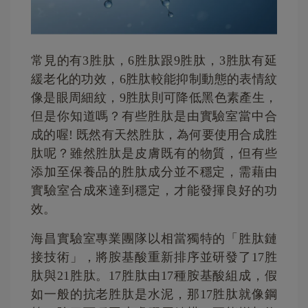
常見的有3胜肽，6胜肽跟9胜肽，3胜肽有延
緩老化的功效，6胜肽較能抑制動態的表情紋
像是眼周細紋，9胜肽則可降低黑色素產生，
但是你知道嗎？有些胜肽是由實驗室當中合
成的喔! 既然有天然胜肽，為何要使用合成胜
肽呢？雖然胜肽是皮膚既有的物質，但有些
添加至保養品的胜肽成分並不穩定，需藉由
實驗室合成來達到穩定，才能發揮良好的功
效。
海昌實驗室專業團隊以相當獨特的「胜肽鏈
接技術」，將胺基酸重新排序並研發了17胜
肽與21胜肽。17胜肽由17種胺基酸組成，假
如一般的抗老胜肽是水泥，那17胜肽就像鋼