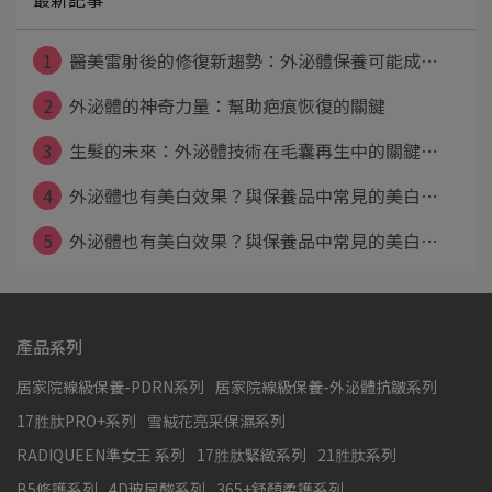
1
醫美雷射後的修復新趨勢：外泌體保養可能成⋯
2
外泌體的神奇力量：幫助疤痕恢復的關鍵
3
生髮的未來：外泌體技術在毛囊再生中的關鍵⋯
4
外泌體也有美白效果？與保養品中常見的美白⋯
5
外泌體也有美白效果？與保養品中常見的美白⋯
產品系列
居家院線級保養-PDRN系列
居家院線級保養-外泌體抗皺系列
17胜肽PRO+系列
雪絨花亮采保濕系列
RADIQUEEN準女王 系列
17胜肽緊緻系列
21胜肽系列
B5修護系列
4D玻尿酸系列
365+舒顏柔護系列