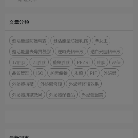
文章分類
甦活能量防護精露
甦活能量防護乳霜
準女王
甦活能量去角質凝膠
逆時光精華液
透白光圈精華液
17胜肽
21胜肽
藍銅胜肽
PEZRI
胜肽
品保
品質管理
ISO
純素保養
永續
PIF
外泌體
外泌體抗皺
外泌體修復
外泌體修復效果
外泌體抗皺效果
外泌體保養品
外泌體醫美
最新記事