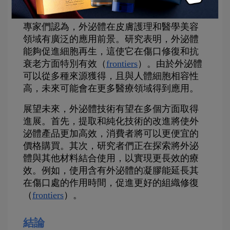
紅腫（
dermatologytimes
）。
專家們認為，外泌體在皮膚護理和醫學美容
領域有廣泛的應用前景。研究表明，外泌體
能夠促進細胞再生，這使它在傷口修復和抗
衰老方面特別有效（
frontiers
）。由於外泌體
可以從多種來源獲得，且與人體細胞相容性
高，未來可能會在更多醫療領域得到應用。
展望未來，外泌體技術有望在多個方面取得
進展。首先，提取和純化技術的改進將使外
泌體產品更加高效，消費者將可以更便宜的
價格購買。其次，研究者們正在探索將外泌
體與其他材料結合使用，以實現更長效的療
效。例如，使用含有外泌體的凝膠能延長其
在傷口處的作用時間，促進更好的組織修復
（
frontiers
）。
結論