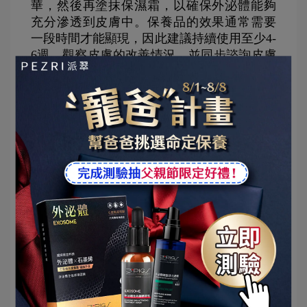
華，然後再塗抹保濕霜，以確保外泌體能夠
充分滲透到皮膚中。保養品的效果通常需要
一段時間才能顯現，因此建議持續使用至少4-
6週，觀察皮膚的改善情況，並同步諮詢皮膚
科專家的意見
一些外泌體產品對光和溫度比較敏感，應存
放在陰涼、乾燥的地方，避免陽光直射，確
保產品的活性成分不會被破壞，因為活性成
分是保養品中真正起作用的成分，直接影響
產品的效果
專家意見與未來展望
根據許多研究，外泌體在治療痘痘方面表現
出很大的潛力。例如，Dermatology Times報
導的一項研究發現，使用來自人體脂肪的外
泌體結合二氧化碳激光技術，可以顯著改善
痘痘疤痕，並縮短恢復時間，減少治療後的