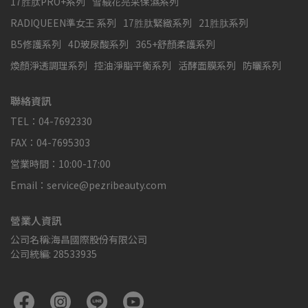
17胜肽PRO+系列
雪絨花亮采保濕系列
RADIQUEEN準女王 系列
17胜肽緊緻系列
21胜肽系列
B5修護系列
4D玻尿酸系列
365+舒顏柔護系列
煥顏淨透調理系列
控油淨脂平衡系列
活酵面膜系列
防曬系列
聯絡資訊
TEL：04-7692330
FAX：04-7695303
営業時間：10:00-17:00
Email：service@pezribeauty.com
營業人資訊
公司名稱:海昌國際股份有限公司
公司統編: 28533935