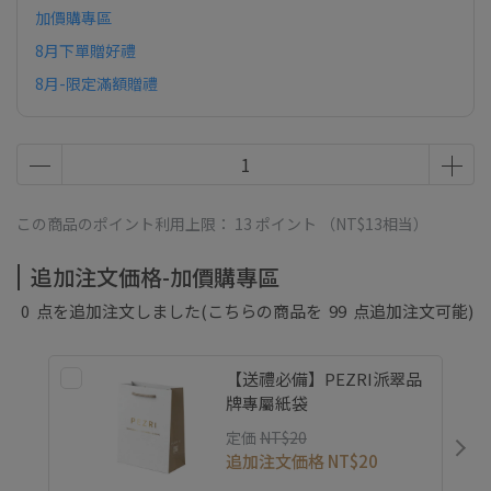
加價購專區
8月下單贈好禮
8月-限定滿額贈禮
この商品のポイント利用上限：
13
ポイント （
NT$13
相当）
追加注文価格-加價購專區
0
点を追加注文しました
(こちらの商品を
99
点追加注文可能)
【送禮必備】PEZRI派翠品
牌專屬紙袋
定価
NT$20
追加注文価格
NT$20