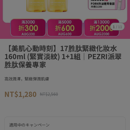
1
/
11
【美肌心動時刻】17胜肽緊緻化妝水
160ml (緊實淡紋) 1+1組｜PEZRI派翠
胜肽保養專家
高效潤澤，緊緻彈潤肌膚
NT$1,280
NT$2,560
適用中のキャンペーン