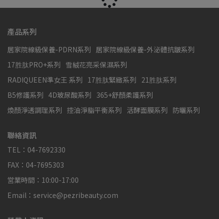
產品系列
居家院線級保養-PDRN系列
居家院線級保養-外泌體抗皺系列
17胜肽PRO+系列
雪絨花亮采保濕系列
RADIQUEEN準女王 系列
17胜肽緊緻系列
21胜肽系列
B5修護系列
4D玻尿酸系列
365+舒顏柔護系列
煥顏淨透調理系列
控油淨脂平衡系列
活酵面膜系列
防曬系列
聯絡資訊
TEL：04-7692330
FAX：04-7695303
営業時間：10:00-17:00
Email：service@pezribeauty.com