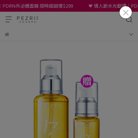
DRN外泌體面膜 限時甜甜價$299
💗 情人節水光獻禮｜PDRN