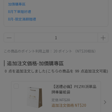
加價購專區
8月下單贈好禮
8月-限定滿額贈禮
この商品のポイント利用上限：
20
ポイント （
NT$20
相当）
追加注文価格-加價購專區
0
点を追加注文しました
(こちらの商品を
99
点追加注文可能)
【送禮必備】PEZRI派翠品
牌專屬紙袋
定価
NT$20
追加注文価格
NT$20