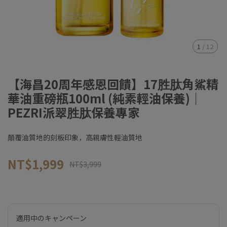
1
/
12
【海昌20周年感恩回饋】17胜肽角鯊精
華油重磅瓶100ml (純素輕油保養)｜
PEZRI派翠胜肽保養專家
顛覆油質地的刻板印象，高親膚性輕油質地
NT$1,999
NT$3,999
適用中のキャンペーン