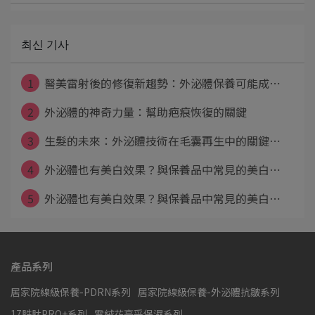
최신 기사
1
醫美雷射後的修復新趨勢：外泌體保養可能成⋯
2
外泌體的神奇力量：幫助疤痕恢復的關鍵
3
生髮的未來：外泌體技術在毛囊再生中的關鍵⋯
4
外泌體也有美白效果？與保養品中常見的美白⋯
5
外泌體也有美白效果？與保養品中常見的美白⋯
產品系列
居家院線級保養-PDRN系列
居家院線級保養-外泌體抗皺系列
17胜肽PRO+系列
雪絨花亮采保濕系列