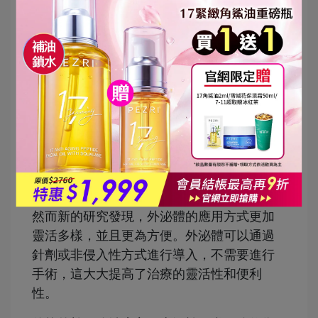
幹細胞
人體內含有超過 200 種不同功能的細胞，這
些細胞大多來自幹細胞的分化。而所謂的
「外泌體」，其實是由這些幹細胞釋放出來
的微小囊泡。過去，科學家認為這些小囊泡
只是細胞排出的無用廢物。直到近年的研究
才發現，這些被忽略的「外泌體」實際上具
有幫助組織修復的功能，因此受到了重新的
關注。
傳統的幹細胞治療通常需要進行手術植入，
然而新的研究發現，外泌體的應用方式更加
靈活多樣，並且更為方便。外泌體可以通過
針劑或非侵入性方式進行導入，不需要進行
手術，這大大提高了治療的靈活性和便利
性。