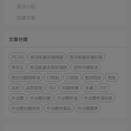
產品介紹
知識文章
文章分類
PEZRI
甦活能量防護精露
甦活能量防護乳霜
準女王
甦活能量去角質凝膠
逆時光精華液
透白光圈精華液
17胜肽
21胜肽
藍銅胜肽
胜肽
品保
品質管理
ISO
純素保養
永續
PIF
外泌體
外泌體抗皺
外泌體修復
外泌體修復效果
外泌體抗皺效果
外泌體保養品
外泌體醫美