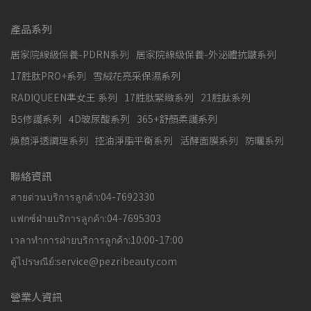
產品系列
居家院線級保養-PDRN系列
居家院線級保養-外泌體抗皺系列
17胜肽PRO+系列
雪絨花亮采保濕系列
RADIQUEEN準女王 系列
17胜肽緊緻系列
21胜肽系列
B5修護系列
4D玻尿酸系列
365+舒顏柔護系列
煥顏淨透調理系列
控油淨脂平衡系列
活酵面膜系列
防曬系列
聯絡資訊
สายด่วนบริการลูกค้า:04-7692330
แฟกซ์ฝ่ายบริการลูกค้า:04-7695303
เวลาทำการฝ่ายบริการลูกค้า:10:00-17:00
ตู้ไปรษณีย์:service@pezribeauty.com
營業人資訊