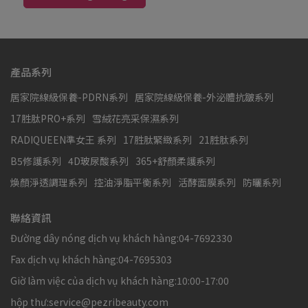
產品系列
居家院線級保養-PDRN系列
居家院線級保養-外泌體抗皺系列
17胜肽PRO+系列
雪絨花亮采保濕系列
RADIQUEEN準女王 系列
17胜肽緊緻系列
21胜肽系列
B5修護系列
4D玻尿酸系列
365+舒顏柔護系列
煥顏淨透調理系列
控油淨脂平衡系列
活酵面膜系列
防曬系列
聯絡資訊
Đường dây nóng dịch vụ khách hàng:04-7692330
Fax dịch vụ khách hàng:04-7695303
Giờ làm việc của dịch vụ khách hàng:10:00-17:00
hộp thư:service@pezribeauty.com