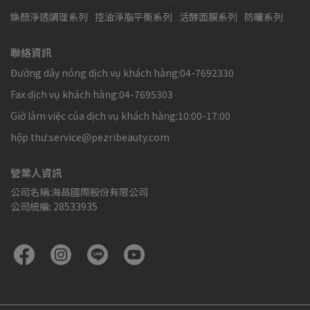
煥顏淨透調理系列
控油淨脂平衡系列
活酵面膜系列
防曬系列
聯絡資訊
Đường dây nóng dịch vụ khách hàng:04-7692330
Fax dịch vụ khách hàng:04-7695303
Giờ làm việc của dịch vụ khách hàng:10:00-17:00
hộp thư:service@pezribeauty.com
營業人資訊
公司名稱:海昌國際股份有限公司
公司統編: 28533935