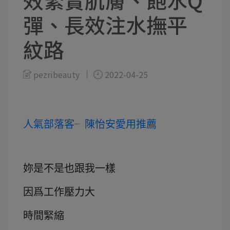
效緊實肌膚、飽水Q
彈、長效注水撫平
紋路
pezribeauty
2022-04-25
人氣部落客╴陳怡安愛用推薦
妳是不是也跟我一樣
因爲工作壓力大
時間緊縮