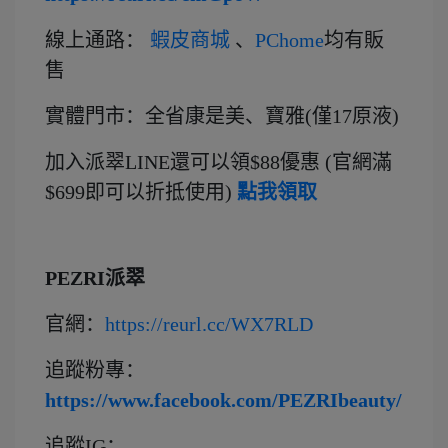
線上通路：
蝦皮商城
、
PChome
均有販
售
實體門市：全省康是美、寶雅(僅17原液)
加入派翠LINE還可以領$88優惠 (官網滿
$699即可以折抵使用)
點我領取
PEZRI
派翠
官網：
https://reurl.cc/WX7RLD
追蹤粉專：
https://www.facebook.com/PEZRIbeauty/
追蹤IG：