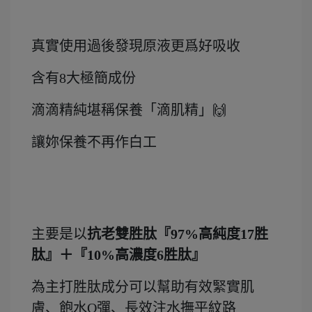
真實使用過後發現原液更爲好吸收
含有8大極簡成份
滴滴精純堪稱保養「滴肌精」🙌
讓妳保養不再作白工
主要是以
抗老雙胜肽
『
97%
高純度
17
胜
肽』＋『
10%
高濃度
6
胜肽』
為主打胜肽成分可以幫助有效緊實肌
膚、飽水Q彈、長效注水撫平紋路