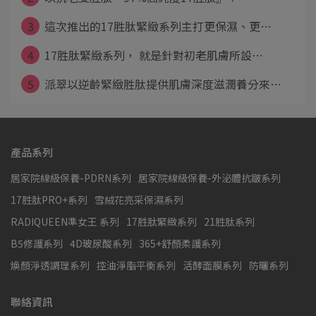
3
這次推出的17胜肽緊緻系列主打更保濕、更⋯
4
17胜肽緊緻系列， 就是針對初老肌膚所設⋯
5
派翠以逆齡緊緻胜肽提供肌膚深度滋潤養分來⋯
產品系列
居家院線級保養-PDRN系列
居家院線級保養-外泌體抗皺系列
17胜肽PRO+系列
雪絨花亮采保濕系列
RADIQUEEN準女王 系列
17胜肽緊緻系列
21胜肽系列
B5修護系列
4D玻尿酸系列
365+舒顏柔護系列
煥顏淨透調理系列
控油淨脂平衡系列
活酵面膜系列
防曬系列
聯絡資訊