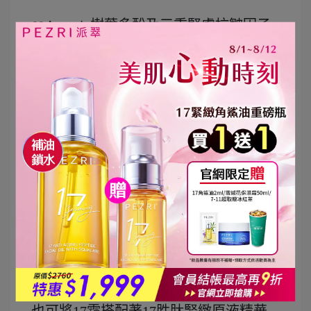
❤️Argania樹葉多酚及三重緊膚抗皺因子
❤️針對老化肌膚，絲滑質地一抹全面潤
活
❤️肌膚隱痕模式，打造全臉緊緻立體
度。
❤️改善肌膚老態，可當作面霜、頸霜使
用。
也可將17霜搭配著17胜肽緊緻原液精華