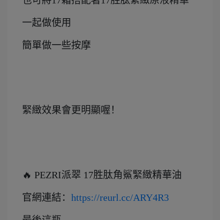
一起做使用
簡單做一些按摩
緊緻效果會更明顯喔！
🔥 PEZRI派翠 17胜肽角鯊緊緻精華油
官網連結：
https://reurl.cc/ARY4R3
最後這瓶