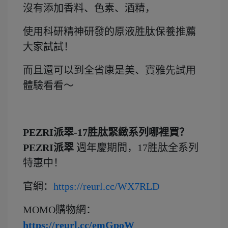
沒有添加香料、色素、酒精，
使用科研精神研發的原液胜肽保養推薦
大家試試！
而且還可以到全省康是美、寶雅先試用
體驗看看～
PEZRI
派翠
-17
胜肽緊緻系列哪裡買？
PEZRI
派翠
週年慶期間，17胜肽全系列
特惠中！
官網：
https://reurl.cc/WX7RLD
MOMO購物網：
https://reurl.cc/emGpoW