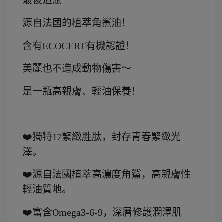
源自法國的植萃角鯊油！
含有ECOCERT有機認證！
美麗也不造成動物傷害～
是一瓶高親膚、輕油保養！
❤️獨特17緊緻胜肽，封存青春緊緻光
澤。
❤️源自法國植萃高濃度角鯊，高親膚性
輕油質地。
❤️富含Omega3-6-9，深層修護潤澤肌