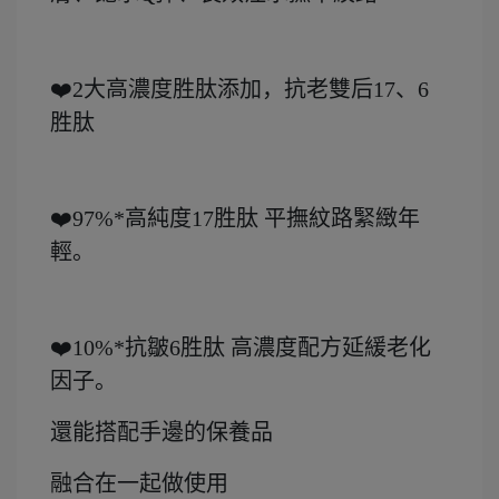
❤️2大高濃度胜肽添加，抗老雙后17、6
胜肽
❤️97%*高純度17胜肽 平撫紋路緊緻年
輕。
❤️10%*抗皺6胜肽 高濃度配方延緩老化
因子。
還能搭配手邊的保養品
融合在一起做使用