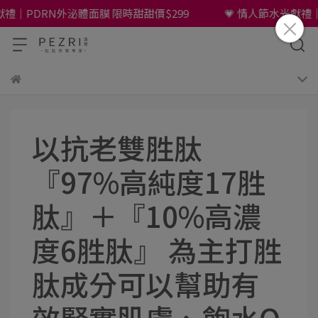
｜PDRN外泌體面膜 限時甜甜價$299
💗 情人節水光獻禮｜PD
以抗老雙胜肽
『97%高純度17胜
肽』＋『10%高濃
度6胜肽』 為主打胜
肽成分可以幫助有