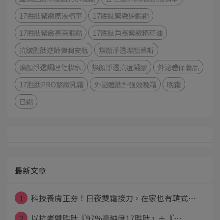
17胜肽緊緻原液精華
17胜肽緊緻逆齡霜
17胜肽緊緻亮采眼霜
17胜肽角鯊緊緻精華油
抗皺胜肽逆齡彈潤安瓶
煥顏淨透潔顏慕斯
煥顏淨透調理化妝水
煥顏淨透抗痘凝膠
外泌體保養品
17胜肽PRO緊緻乳霜
外泌體肽針強效晚霜
晚霜
日霜
最新文章
1
科技養膚正夯！日夜雙霜接力，在家也有韓式⋯
2
以抗老雙胜肽『97%高純度17胜肽』＋『⋯