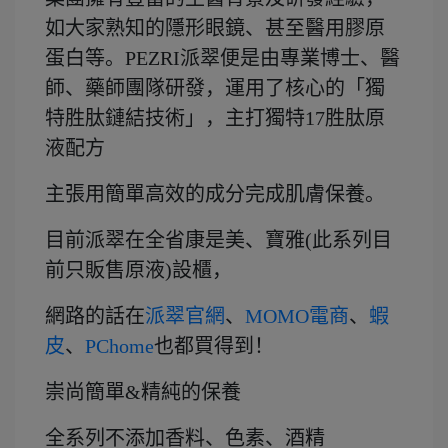
如大家熟知的隱形眼鏡、甚至醫用膠原
蛋白等。PEZRI派翠便是由專業博士、醫
師、藥師團隊研發，運用了核心的「獨
特胜肽鏈結技術」，主打獨特17胜肽原
液配方
主張用簡單高效的成分完成肌膚保養。
目前派翠在全省康是美、寶雅(此系列目
前只販售原液)設櫃，
網路的話在
派翠官網
、
MOMO電商
、
蝦
皮
、
PChome
也都買得到！
崇尚簡單&精純的保養
全系列不添加香料、色素、酒精