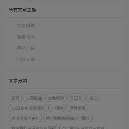
所有文章主题
文章推薦
媒體報導
產品介紹
知識文章
文章分類
派翠
光感控油
定妝噴霧
PEZRI
控油
2021定妝噴霧評比
小橘噴
活酵面膜
控油淨脂全系列
藍銅胜肽保濕高光化妝水
藍銅胜肽保濕高光水凝霜
杏仁酸5%淨顏原液精華