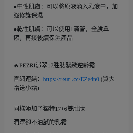
●中性肌膚：可以將原液滴入乳液中，加
強修護保濕
●乾性肌膚：可以使用1滴管，全臉單
擦，再接後續保濕產品
🔥PEZRI派翠17胜肽緊緻逆齡霜
官網連結：
https://reurl.cc/EZe4n0
(買大
霜送小霜)
同樣添加了獨特17+6雙胜肽
潤澤卻不油膩的乳霜