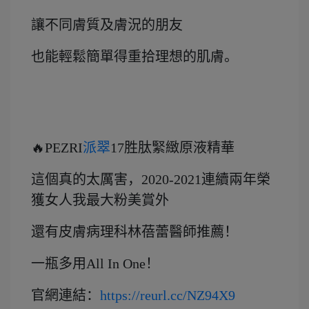
讓不同膚質及膚況的朋友
也能輕鬆簡單得重拾理想的肌膚。
🔥PEZRI
派翠
17胜肽緊緻原液精華
這個真的太厲害，2020-2021連續兩年榮
獲女人我最大粉美賞外
還有皮膚病理科林蓓蕾醫師推薦！
一瓶多用All In One！
官網連結：
https://reurl.cc/NZ94X9