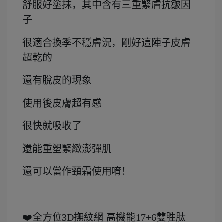
舒服好塗抹，其中含有三重緊膚抗皺因
子
很適合換季不穩膚況，剛好這陣子皮膚
超乾的
還有脫皮的現象
使用後皮膚超有感
很快就吸收了
還能重塑緊緻澎彈肌
還可以當作頸霜使用唷！
❤️全方位3D撫紋網 高機能17+6雙胜肽