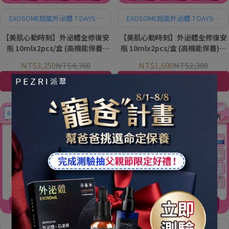
EXOSOME超能外泌體 7 DAYS活
EXOSOME超能外泌體 7 DAYS活
膚集中精華 SOS肌膚急救保
膚集中精華 SOS肌膚急救保
【美肌心動時刻】外泌體全修復安
【美肌心動時刻】外泌體全修復安
養！密集修復滋養、柔滑保濕，
養！密集修復滋養、柔滑保濕，
快速潤活肌膚
快速潤活肌膚
瓶 10mlx2pcs/盒 (高機能保養)
瓶 10mlx2pcs/盒 (高機能保養)｜
1+1組｜PEZRI派翠胜肽保養專家
PEZRI派翠胜肽保養專家
NT$3,250
NT$4,760
NT$1,690
NT$2,380
加入購物車
加入購物車
68折
71折
EXOSOME超能外泌體 ALL IN
EXOSOME超能外泌體 ALL IN