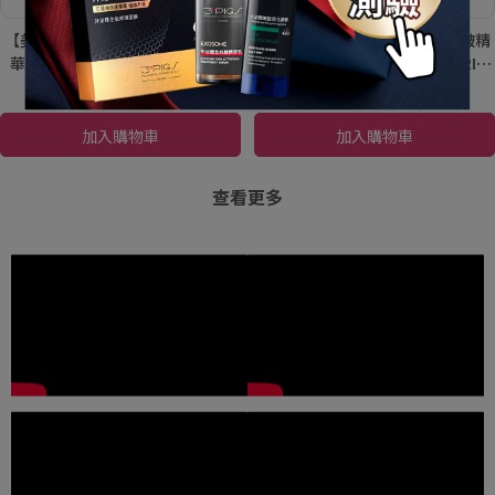
ONE一瓶多效！ 平滑細紋、彈
ONE一瓶多效！ 平滑細紋、彈
【美肌心動時刻】外泌體全抗皺精
【美肌心動時刻】外泌體全抗皺精
嫩肌膚，改善肌膚暗沉粗糙
嫩肌膚，改善肌膚暗沉粗糙
華乳30ml (高機能保養) 1+1組｜
華乳30ml (高機能保養)｜PEZRI派
PEZRI派翠胜肽保養專家
翠胜肽保養專家
NT$3,250
NT$4,760
NT$1,690
NT$2,380
加入購物車
加入購物車
查看更多