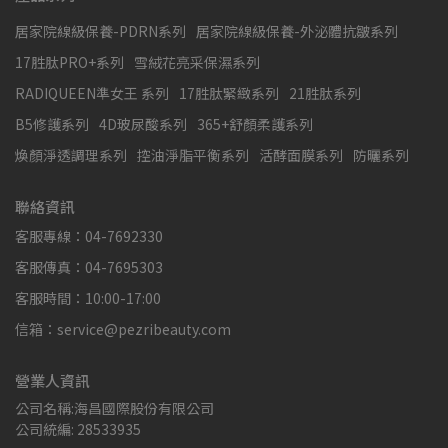
居家院線級保養-PDRN系列
居家院線級保養-外泌體抗皺系列
17胜肽PRO+系列
雪絨花亮采保濕系列
RADIQUEEN準女王 系列
17胜肽緊緻系列
21胜肽系列
B5修護系列
4D玻尿酸系列
365+舒顏柔護系列
煥顏淨透調理系列
控油淨脂平衡系列
活酵面膜系列
防曬系列
聯絡資訊
客服專線：04-7692330
客服傳真：04-7695303
客服時間：10:00-17:00
信箱：service@pezribeauty.com
營業人資訊
公司名稱:海昌國際股份有限公司
公司統編: 28533935