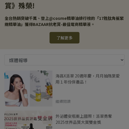
賞》殊榮!
全台熱銷突破千萬、登上@cosme精華油排行榜的「17胜肽角鯊緊
緻精華油」獲得BAZAAR抗老賞-最佳電商精華液。
了解更多
海昌X派翠 20週年慶，月月抽隋棠愛
用１年份保養品！
繼續閱讀
外泌體安瓶衝上國際！派翠勇奪
2025世界品質大賞雙金獎