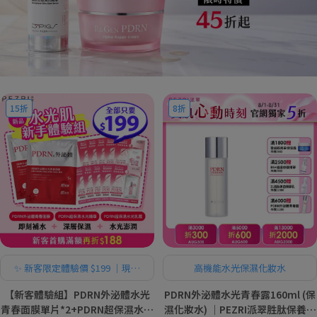
15折
8折
✨ 新客限定體驗價 $199 ｜現省
高機能水光保濕化妝水
$1,101
【新客體驗組】PDRN外泌體水光
PDRN外泌體水光青春露160ml (保
青春面膜單片*2+PDRN超保濕水光
濕化妝水) ｜PEZRI派翠胜肽保養專