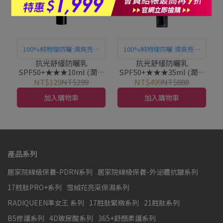
100%純物理防曬 清爽亮澤
100%純物理防曬 清爽亮澤
抗光
抗光
抗光舒緩防曬乳
抗光舒緩防曬乳
SPF50+★★★10ml (潤色
SPF50+★★★35ml (潤色
防曬素顏霜)｜PEZRI派翠
防曬素顏霜)｜PEZRI派翠
NT$129
NT$299
NT$499
NT$880
胜肽保養專家
胜肽保養專家
加入購物車
加入購物車
產品系列
居家院線級保養-PDRN系列
居家院線級保養-外泌體抗皺系列
17胜肽PRO+系列
雪絨花亮采保濕系列
RADIQUEEN準女王 系列
17胜肽緊緻系列
21胜肽系列
B5修護系列
4D玻尿酸系列
365+舒顏柔護系列