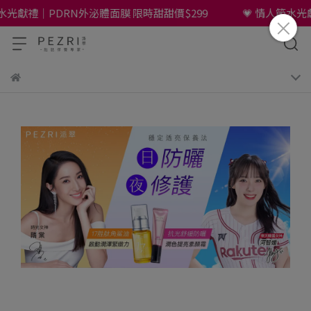
水光獻禮｜PDRN外泌體面膜 限時甜甜價$299
💗 情人節水光