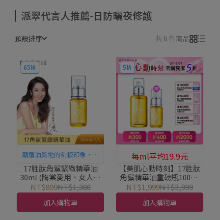
派翠代言人推薦-日防曬夜修護
預設排序
共 6 件商品
65折
5折
顛覆油質地的刻板印象，高
每ml平均19.9元
親膚性輕油質地
17胜肽角鯊緊緻精華油
【美肌心動時刻】17胜肽
30ml (隋棠愛用、女人我
角鯊精華油重磅瓶100ml
最大節目推薦、純素輕油
(純素輕油保養)｜PEZRI派
NT$899
NT$1,380
NT$1,999
NT$3,999
保養)｜PEZRI派翠胜肽保
翠胜肽保養專家
加入購物車
加入購物車
養專家