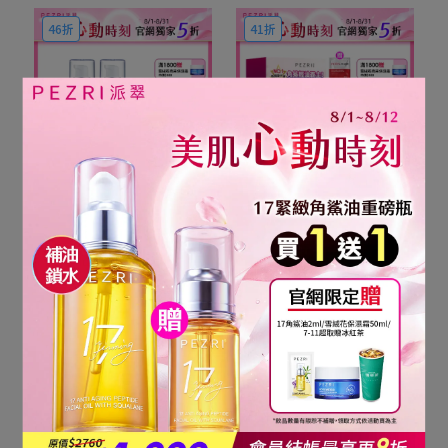
46折
41折
每ml平均21.3元
每ml平均18.7元
【美肌心動時刻】17胜肽
【美肌心動時刻】17胜肽
角鯊緊緻精華油30ml (純
角鯊緊緻精華油 (純素輕油
素輕油保養)1+1組｜
保養) 3入組｜PEZRI派翠
NT$1,280
NT$2,760
NT$1,680
NT$4,140
PEZRI派翠胜肽保養專家
胜肽保養專家
加入購物車
加入購物車
43折
57折