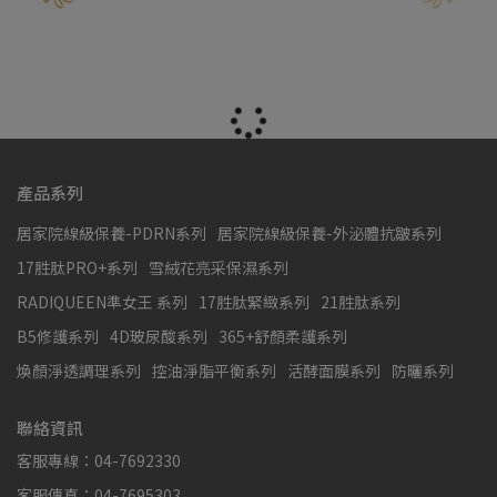
產品系列
居家院線級保養-PDRN系列
居家院線級保養-外泌體抗皺系列
17胜肽PRO+系列
雪絨花亮采保濕系列
RADIQUEEN準女王 系列
17胜肽緊緻系列
21胜肽系列
B5修護系列
4D玻尿酸系列
365+舒顏柔護系列
煥顏淨透調理系列
控油淨脂平衡系列
活酵面膜系列
防曬系列
聯絡資訊
客服專線：04-7692330
客服傳真：04-7695303