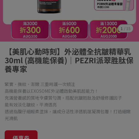
1
/
15
【美肌心動時刻】外泌體全抗皺精華乳
30ml (高機能保養)｜PEZRI派翠胜肽保
養專家
緊實、撫紋、澎嫩 三重呵護一次傾注
高機能保養以EXOSOME外泌體啟動美肌超能力！
充滿營養感的質地令膚質勻潤，搭配抗皺胜肽及舒緩修護因子
能有效淡化皺紋，平滑透亮
透過指腹仔細輕柔塗抹，讓成分活性滲透肌理凝潤包覆！打造細嫩
光滑肌
優惠券