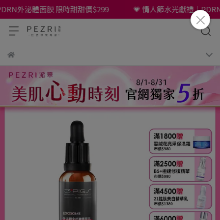
外泌體面膜 限時甜甜價$299
💗 情人節水光獻禮｜PDRN外泌